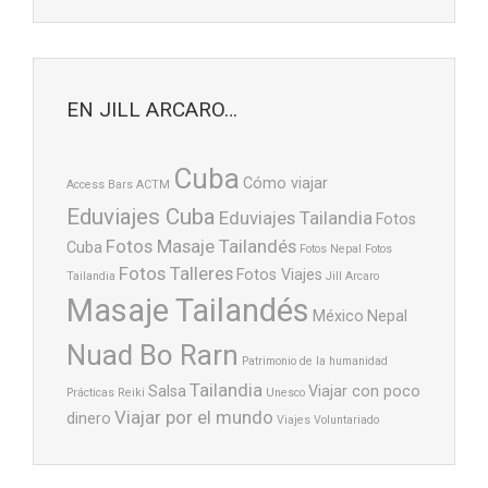
EN JILL ARCARO…
Cuba
Cómo viajar
Access Bars
ACTM
Eduviajes Cuba
Eduviajes Tailandia
Fotos
Fotos Masaje Tailandés
Cuba
Fotos Nepal
Fotos
Fotos Talleres
Fotos Viajes
Tailandia
Jill Arcaro
Masaje Tailandés
México
Nepal
Nuad Bo Rarn
Patrimonio de la humanidad
Tailandia
Salsa
Viajar con poco
Prácticas
Reiki
Unesco
Viajar por el mundo
dinero
Viajes
Voluntariado