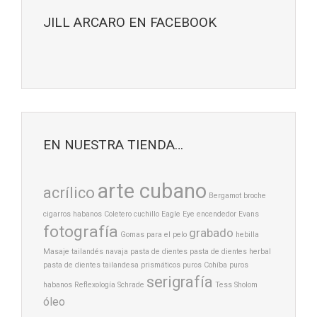
JILL ARCARO EN FACEBOOK
EN NUESTRA TIENDA…
arte cubano
acrílico
Bergamot
broche
cigarros habanos
Coletero
cuchillo
Eagle Eye
encendedor
Evans
fotografía
grabado
Gomas para el pelo
hebilla
Masaje tailandés
navaja
pasta de dientes
pasta de dientes herbal
pasta de dientes tailandesa
prismáticos
puros Cohíba
puros
serigrafía
habanos
Reflexología
Schrade
Tess Sholom
óleo