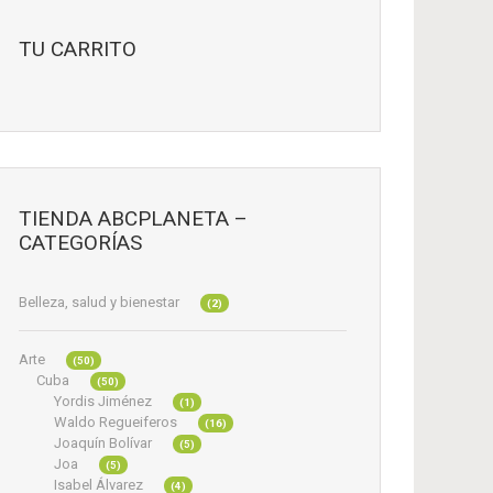
TU CARRITO
TIENDA ABCPLANETA –
CATEGORÍAS
Belleza, salud y bienestar
(2)
Arte
(50)
Cuba
(50)
Yordis Jiménez
(1)
Waldo Regueiferos
(16)
Joaquín Bolívar
(5)
Joa
(5)
Isabel Álvarez
(4)