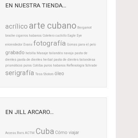
EN NUESTRA TIENDA…
arte cubano
acrílico
Bergamot
broche
cigarros habanos
Coletero
cuchillo
Eagle Eye
fotografía
encendedor
Evans
Gomas para el pelo
grabado
hebilla
Masaje tailandés
navaja
pasta de
dientes
pasta de dientes herbal
pasta de dientes tailandesa
prismáticos
puros Cohíba
puros habanos
Reflexología
Schrade
serigrafía
óleo
Tess Sholom
EN JILL ARCARO…
Cuba
Cómo viajar
Access Bars
ACTM