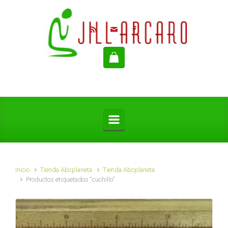
Saltar al contenido principal
Inicio
Tienda Abcplaneta
Tienda Abcplaneta
Productos etiquetados “cuchillo”