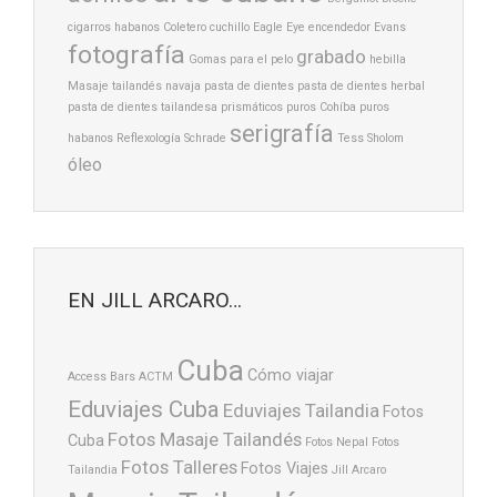
cigarros habanos
Coletero
cuchillo
Eagle Eye
encendedor
Evans
fotografía
grabado
Gomas para el pelo
hebilla
Masaje tailandés
navaja
pasta de dientes
pasta de dientes herbal
pasta de dientes tailandesa
prismáticos
puros Cohíba
puros
serigrafía
habanos
Reflexología
Schrade
Tess Sholom
óleo
EN JILL ARCARO…
Cuba
Cómo viajar
Access Bars
ACTM
Eduviajes Cuba
Eduviajes Tailandia
Fotos
Fotos Masaje Tailandés
Cuba
Fotos Nepal
Fotos
Fotos Talleres
Fotos Viajes
Tailandia
Jill Arcaro