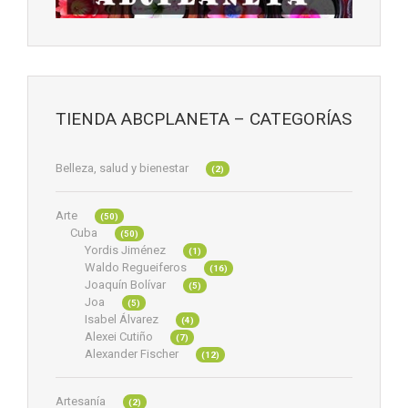
TIENDA ABCPLANETA – CATEGORÍAS
Belleza, salud y bienestar
(2)
Arte
(50)
Cuba
(50)
Yordis Jiménez
(1)
Waldo Regueiferos
(16)
Joaquín Bolívar
(5)
Joa
(5)
Isabel Álvarez
(4)
Alexei Cutiño
(7)
Alexander Fischer
(12)
Artesanía
(2)