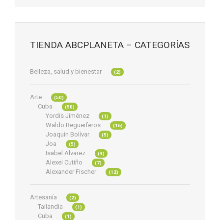
TIENDA ABCPLANETA – CATEGORÍAS
Belleza, salud y bienestar
(2)
Arte
(50)
Cuba
(50)
Yordis Jiménez
(1)
Waldo Regueiferos
(16)
Joaquín Bolívar
(5)
Joa
(5)
Isabel Álvarez
(4)
Alexei Cutiño
(7)
Alexander Fischer
(12)
Artesanía
(2)
Tailandia
(1)
Cuba
(1)