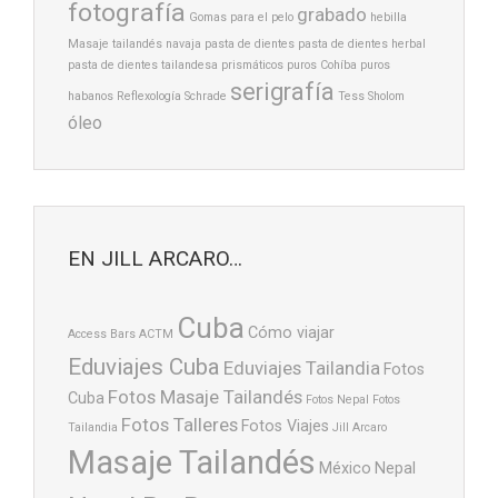
fotografía
grabado
Gomas para el pelo
hebilla
Masaje tailandés
navaja
pasta de dientes
pasta de dientes herbal
pasta de dientes tailandesa
prismáticos
puros Cohíba
puros
serigrafía
habanos
Reflexología
Schrade
Tess Sholom
óleo
EN JILL ARCARO…
Cuba
Cómo viajar
Access Bars
ACTM
Eduviajes Cuba
Eduviajes Tailandia
Fotos
Fotos Masaje Tailandés
Cuba
Fotos Nepal
Fotos
Fotos Talleres
Fotos Viajes
Tailandia
Jill Arcaro
Masaje Tailandés
México
Nepal