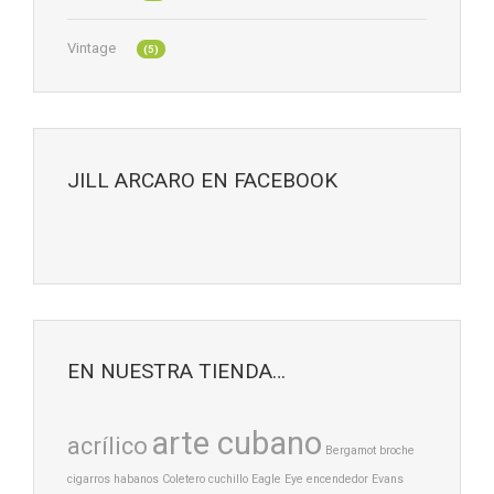
Vintage
(5)
JILL ARCARO EN FACEBOOK
EN NUESTRA TIENDA…
arte cubano
acrílico
Bergamot
broche
cigarros habanos
Coletero
cuchillo
Eagle Eye
encendedor
Evans