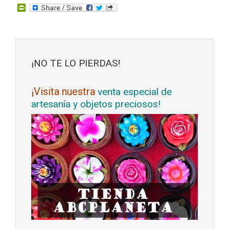
P
r
i
n
t
F
r
¡NO TE LO PIERDAS!
i
e
n
d
¡Visita nuestra
venta especial de
l
artesanía y objetos preciosos!
y