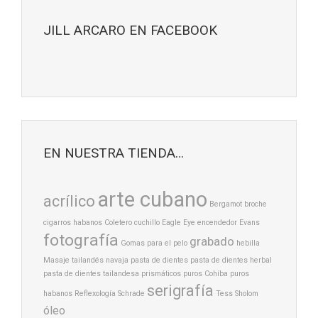
JILL ARCARO EN FACEBOOK
EN NUESTRA TIENDA…
arte cubano
acrílico
Bergamot
broche
cigarros habanos
Coletero
cuchillo
Eagle Eye
encendedor
Evans
fotografía
grabado
Gomas para el pelo
hebilla
Masaje tailandés
navaja
pasta de dientes
pasta de dientes herbal
pasta de dientes tailandesa
prismáticos
puros Cohíba
puros
serigrafía
habanos
Reflexología
Schrade
Tess Sholom
óleo