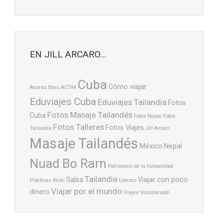
EN JILL ARCARO…
Cuba
Cómo viajar
Access Bars
ACTM
Eduviajes Cuba
Eduviajes Tailandia
Fotos
Fotos Masaje Tailandés
Cuba
Fotos Nepal
Fotos
Fotos Talleres
Fotos Viajes
Tailandia
Jill Arcaro
Masaje Tailandés
México
Nepal
Nuad Bo Rarn
Patrimonio de la humanidad
Tailandia
Salsa
Viajar con poco
Prácticas
Reiki
Unesco
Viajar por el mundo
dinero
Viajes
Voluntariado