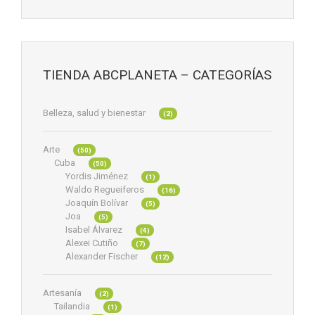
TIENDA ABCPLANETA – CATEGORÍAS
Belleza, salud y bienestar
(2)
Arte
(50)
Cuba
(50)
Yordis Jiménez
(1)
Waldo Regueiferos
(16)
Joaquín Bolívar
(5)
Joa
(5)
Isabel Álvarez
(4)
Alexei Cutiño
(7)
Alexander Fischer
(12)
Artesanía
(2)
Tailandia
(1)