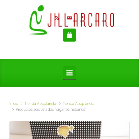
Saltar al contenido principal
Inicio
Tienda Abcplaneta
Tienda Abcplaneta
Productos etiquetados “cigarros habanos”