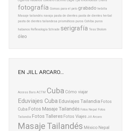
cigarros habanos
Coletero
cuchillo
Eagle Eye
encendedor
Evans
fotografía
grabado
Gomas para el pelo
hebilla
Masaje tailandés
navaja
pasta de dientes
pasta de dientes herbal
pasta de dientes tailandesa
prismáticos
puros Cohíba
puros
serigrafía
habanos
Reflexología
Schrade
Tess Sholom
óleo
EN JILL ARCARO…
Cuba
Cómo viajar
Access Bars
ACTM
Eduviajes Cuba
Eduviajes Tailandia
Fotos
Fotos Masaje Tailandés
Cuba
Fotos Nepal
Fotos
Fotos Talleres
Fotos Viajes
Tailandia
Jill Arcaro
Masaje Tailandés
México
Nepal