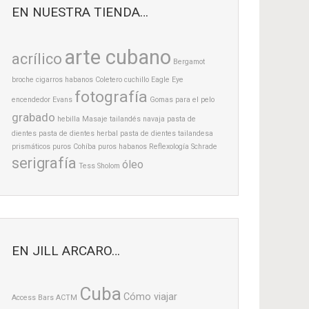
EN NUESTRA TIENDA…
arte cubano
acrílico
Bergamot
broche
cigarros habanos
Coletero
cuchillo
Eagle Eye
fotografía
encendedor
Evans
Gomas para el pelo
grabado
hebilla
Masaje tailandés
navaja
pasta de
dientes
pasta de dientes herbal
pasta de dientes tailandesa
prismáticos
puros Cohíba
puros habanos
Reflexología
Schrade
serigrafía
óleo
Tess Sholom
EN JILL ARCARO…
Cuba
Cómo viajar
Access Bars
ACTM