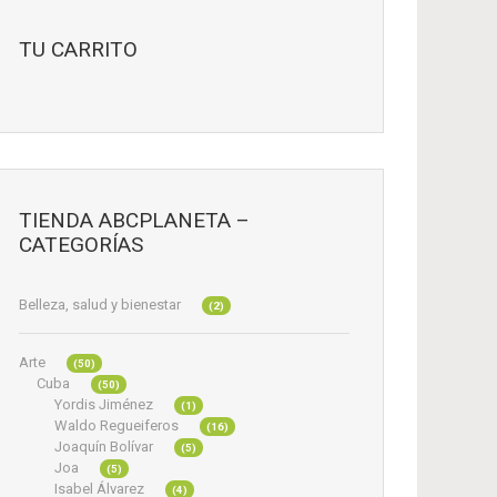
TU CARRITO
TIENDA ABCPLANETA –
CATEGORÍAS
Belleza, salud y bienestar
(2)
Arte
(50)
Cuba
(50)
Yordis Jiménez
(1)
Waldo Regueiferos
(16)
Joaquín Bolívar
(5)
Joa
(5)
Isabel Álvarez
(4)