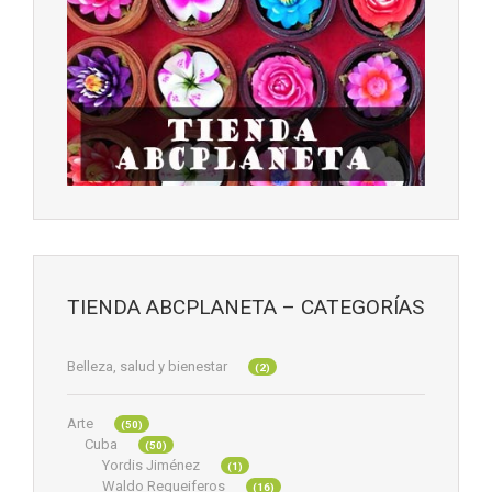
TIENDA ABCPLANETA – CATEGORÍAS
Belleza, salud y bienestar
(2)
Arte
(50)
Cuba
(50)
Yordis Jiménez
(1)
Waldo Regueiferos
(16)