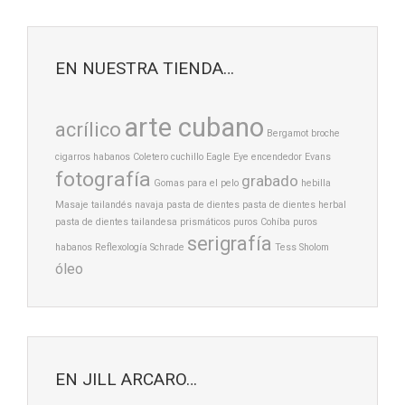
EN NUESTRA TIENDA…
arte cubano
acrílico
Bergamot
broche
cigarros habanos
Coletero
cuchillo
Eagle Eye
encendedor
Evans
fotografía
grabado
Gomas para el pelo
hebilla
Masaje tailandés
navaja
pasta de dientes
pasta de dientes herbal
pasta de dientes tailandesa
prismáticos
puros Cohíba
puros
serigrafía
habanos
Reflexología
Schrade
Tess Sholom
óleo
EN JILL ARCARO…