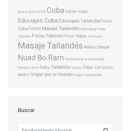
Cuba
Cómo viajar
Access Bars
ACTM
Eduviajes Cuba
Eduviajes Tailandia
Fotos
Fotos Masaje Tailandés
Cuba
Fotos Nepal
Fotos
Fotos Talleres
Fotos Viajes
Tailandia
Jill Arcaro
Masaje Tailandés
México
Nepal
Nuad Bo Rarn
Patrimonio de la humanidad
Tailandia
Salsa
Viajar con poco
Prácticas
Reiki
Unesco
Viajar por el mundo
dinero
Viajes
Voluntariado
Buscar