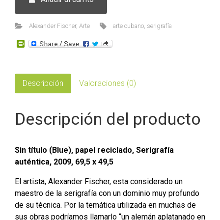
de
Alexander
Fischer
Alexander Fischer
,
Arte
arte cubano
,
serigrafía
07
P
cantidad
r
i
n
t
F
Descripción
Valoraciones (0)
r
i
e
Descripción del producto
n
d
l
y
Sin título (Blue), papel reciclado, Serigrafía
auténtica, 2009, 69,5 x 49,5
El artista, Alexander Fischer, esta considerado un
maestro de la serigrafía con un dominio muy profundo
de su técnica. Por la temática utilizada en muchas de
sus obras podríamos llamarlo “un alemán aplatanado en