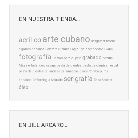
EN NUESTRA TIENDA…
arte cubano
acrílico
Bergamot
broche
cigarros habanos
Coletero
cuchillo
Eagle Eye
encendedor
Evans
fotografía
grabado
Gomas para el pelo
hebilla
Masaje tailandés
navaja
pasta de dientes
pasta de dientes herbal
pasta de dientes tailandesa
prismáticos
puros Cohíba
puros
serigrafía
habanos
Reflexología
Schrade
Tess Sholom
óleo
EN JILL ARCARO…