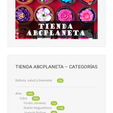
TIENDA ABCPLANETA – CATEGORÍAS
Belleza, salud y bienestar
(2)
Arte
(50)
Cuba
(50)
Yordis Jiménez
(1)
Waldo Regueiferos
(16)
Joaquín Bolívar
(5)