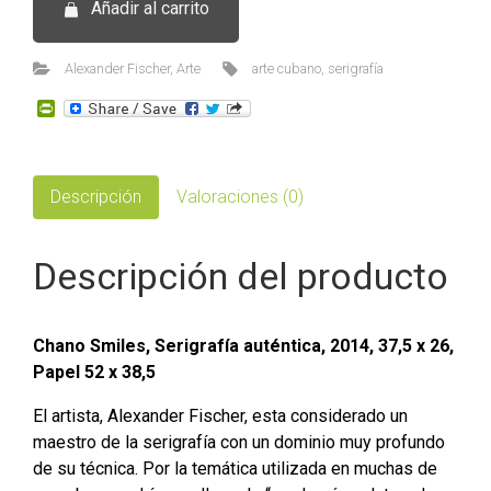
Añadir al carrito
Smiles
-
Serigrafía
Alexander Fischer
,
Arte
arte cubano
,
serigrafía
de
P
Alexander
r
i
Fischer
n
cantidad
t
F
Descripción
Valoraciones (0)
r
i
e
Descripción del producto
n
d
l
y
Chano Smiles, Serigrafía auténtica, 2014, 37,5 x 26,
Papel 52 x 38,5
El artista, Alexander Fischer, esta considerado un
maestro de la serigrafía con un dominio muy profundo
de su técnica. Por la temática utilizada en muchas de