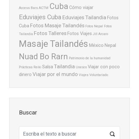
Cuba
Cómo viajar
Access Bars
ACTM
Eduviajes Cuba
Eduviajes Tailandia
Fotos
Fotos Masaje Tailandés
Cuba
Fotos Nepal
Fotos
Fotos Talleres
Fotos Viajes
Tailandia
Jill Arcaro
Masaje Tailandés
México
Nepal
Nuad Bo Rarn
Patrimonio de la humanidad
Tailandia
Salsa
Viajar con poco
Prácticas
Reiki
Unesco
Viajar por el mundo
dinero
Viajes
Voluntariado
Buscar