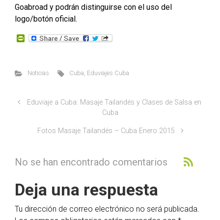
Goabroad y podrán distinguirse con el uso del
logo/botón oficial.
P
r
i
n
t
Noticias
Cuba
,
Eduviajes Cuba
F
r
i
e
Eduviaje a Cuba: Masaje Tailandés y Clases de Salsa en
n
Cuba
d
l
Fotos Masaje Tailandés – Cuba Enero 2015
y
No se han encontrado comentarios
Deja una respuesta
Tu dirección de correo electrónico no será publicada.