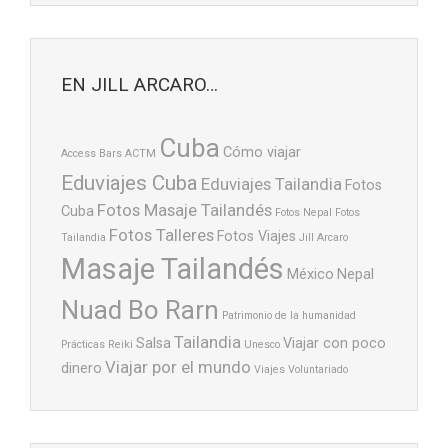
EN JILL ARCARO…
Cuba
Cómo viajar
Access Bars
ACTM
Eduviajes Cuba
Eduviajes Tailandia
Fotos
Fotos Masaje Tailandés
Cuba
Fotos Nepal
Fotos
Fotos Talleres
Fotos Viajes
Tailandia
Jill Arcaro
Masaje Tailandés
México
Nepal
Nuad Bo Rarn
Patrimonio de la humanidad
Tailandia
Salsa
Viajar con poco
Prácticas
Reiki
Unesco
Viajar por el mundo
dinero
Viajes
Voluntariado