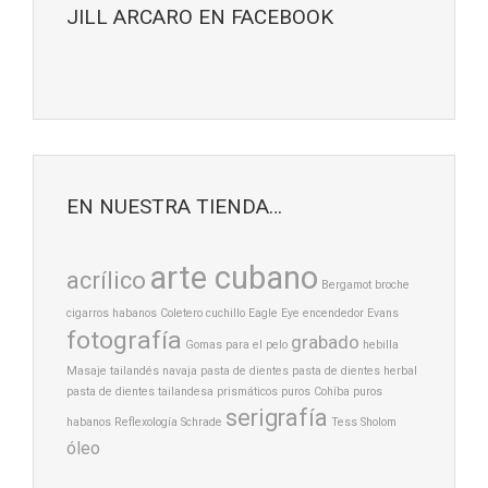
JILL ARCARO EN FACEBOOK
EN NUESTRA TIENDA…
arte cubano
acrílico
Bergamot
broche
cigarros habanos
Coletero
cuchillo
Eagle Eye
encendedor
Evans
fotografía
grabado
Gomas para el pelo
hebilla
Masaje tailandés
navaja
pasta de dientes
pasta de dientes herbal
pasta de dientes tailandesa
prismáticos
puros Cohíba
puros
serigrafía
habanos
Reflexología
Schrade
Tess Sholom
óleo